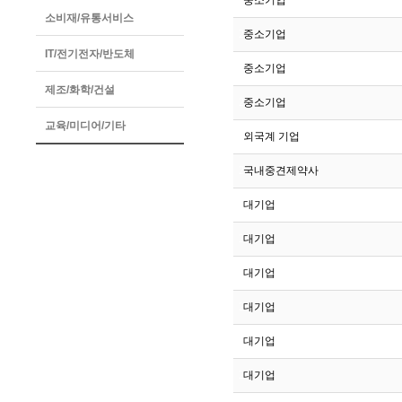
213
중소기업
소비재/유통서비스
212
중소기업
IT/전기전자/반도체
211
중소기업
제조/화학/건설
210
중소기업
교육/미디어/기타
209
외국계 기업
208
국내중견제약사
207
대기업
206
대기업
205
대기업
204
대기업
203
대기업
202
대기업