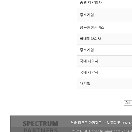
201
중견 제약회사
200
중소기업
199
금융관련서비스
198
국내제약회사
197
중소기업
196
국내 제약사
195
국내 제약사
194
대기업