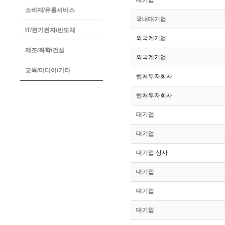
313
대기업
소비재/유통서비스
312
국내대기업
IT/전기전자/반도체
311
외국계기업
제조/화학/건설
310
외국계기업
교육/미디어/기타
309
벤처투자회사
308
벤처투자회사
307
대기업
306
대기업
305
대기업 상사
304
대기업
303
대기업
302
대기업