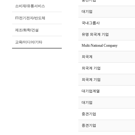
33
중견기업
소비재/유통서비스
32
대기업
IT/전기전자/반도체
31
국내그룹사
제조/화학/건설
30
유명 외국계 기업
교육/미디어/기타
29
Multi-National Company
28
외국계
27
외국계 기업
26
외국계 기업
25
대기업계열
24
대기업
23
중견기업
22
중견기업