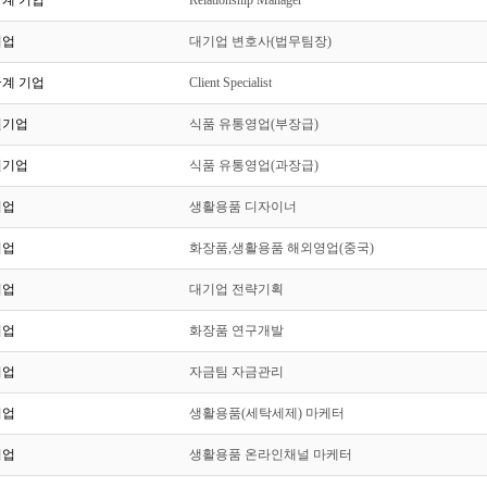
계 기업
Relationship Manager
기업
대기업 변호사(법무팀장)
계 기업
Client Specialist
견기업
식품 유통영업(부장급)
견기업
식품 유통영업(과장급)
기업
생활용품 디자이너
기업
화장품,생활용품 해외영업(중국)
기업
대기업 전략기획
기업
화장품 연구개발
기업
자금팀 자금관리
기업
생활용품(세탁세제) 마케터
기업
생활용품 온라인채널 마케터