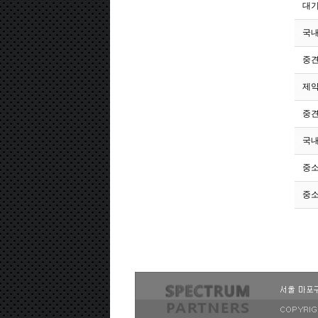
221
대
220
국내
219
중
218
제
217
중견
216
국내
215
중
214
중