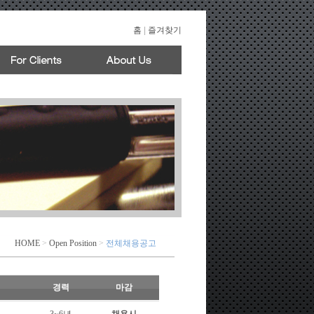
홈
|
즐겨찾기
HOME
>
Open Position
>
전체채용공고
경력
마감