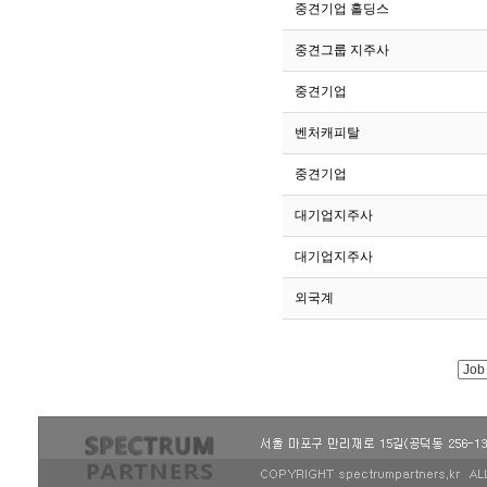
361
중견기업 홀딩스
360
중견그룹 지주사
359
중견기업
358
벤처캐피탈
357
중견기업
356
대기업지주사
355
대기업지주사
354
외국계