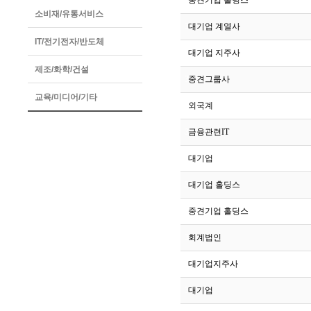
373
중견기업 홀딩스
소비재/유통서비스
372
대기업 계열사
IT/전기전자/반도체
371
대기업 지주사
제조/화학/건설
370
중견그룹사
교육/미디어/기타
369
외국계
368
금융관련IT
367
대기업
366
대기업 홀딩스
365
중견기업 홀딩스
364
회계법인
363
대기업지주사
362
대기업