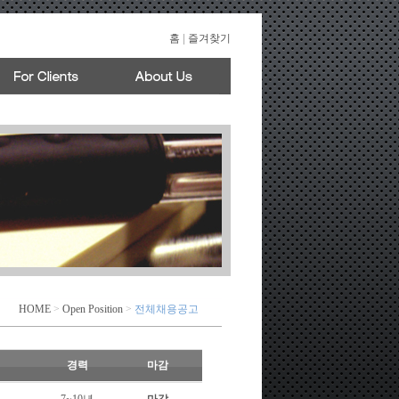
홈
|
즐겨찾기
HOME
>
Open Position
>
전체채용공고
경력
마감