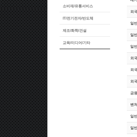
13
대
소비재/유통서비스
12
외국
IT/전기전자/반도체
11
일반
제조/화학/건설
10
일반
교육/미디어/기타
9
일반
8
외국
7
외국
6
외국
5
금융
4
벤처
3
일반
2
일반