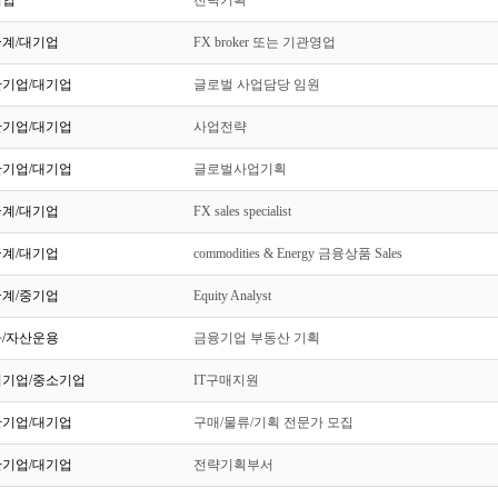
기업
전략기획
계/대기업
FX broker 또는 기관영업
기업/대기업
글로벌 사업담당 임원
기업/대기업
사업전략
기업/대기업
글로벌사업기획
계/대기업
FX sales specialist
계/대기업
commodities & Energy 금융상품 Sales
계/중기업
Equity Analyst
/자산운용
금융기업 부동산 기획
기업/중소기업
IT구매지원
기업/대기업
구매/물류/기획 전문가 모집
기업/대기업
전략기획부서