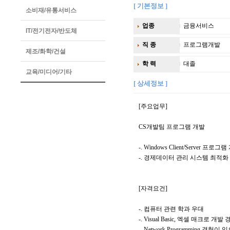
[ 기본정보 ]
소비재/유통서비스
업종
금융서비스
IT/전기전자/반도체
직 종
프로그램개발
제조/화학/건설
학 력
대졸
교육/미디어/기타
[ 상세정보 ]
[주요업무]
CS개발팀 프로그램 개발
-. Windows Client/Server 프로그
-. 경제데이터 관리 시스템 최적화
[자격요건]
-. 컴퓨터 관련 학과 우대
-. Visual Basic, 엑셀 매크로 개
-. Network Programming 경험이