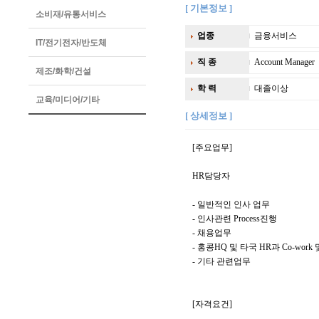
[ 기본정보 ]
소비재/유통서비스
업종
금융서비스
IT/전기전자/반도체
직 종
Account Manager
제조/화학/건설
학 력
대졸이상
교육/미디어/기타
[ 상세정보 ]
[주요업무]
HR담당자
- 일반적인 인사 업무
- 인사관련 Process진행
- 채용업무
- 홍콩HQ 및 타국 HR과 Co-work 및 
- 기타 관련업무
[자격요건]