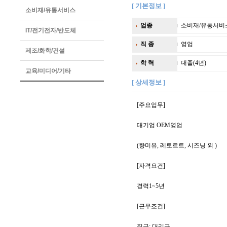
[ 기본정보 ]
소비재/유통서비스
업종
소비재/유통서비
IT/전기전자/반도체
직 종
영업
제조/화학/건설
학 력
대졸(4년)
교육/미디어/기타
[ 상세정보 ]
[주요업무]
대기업 OEM영업
(향미유, 레토르트, 시즈닝 외 )
[자격요건]
경력1~5년
[근무조건]
직급: 대리급