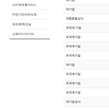
293
대기업
소비재/유통서비스
292
대기업
IT/전기전자/반도체
291
대형종합상사
제조/화학/건설
290
외국계 기업
교육/미디어/기타
289
외국계기업
288
외국계기업
287
외국계기업
286
대기업
285
외국계기업
284
외국계기업
283
외국계기업
282
대기업상사